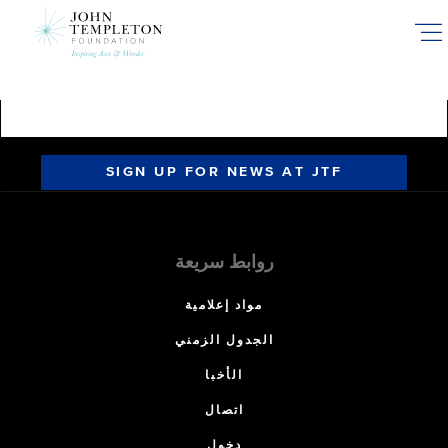
Skip
to
main
content
SIGN UP FOR NEWS AT JTF
روابط سريعة
مواد إعلامية
الجدول الزمني
الأخبا
اتصال
دخول