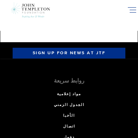
Skip
to
main
content
SIGN UP FOR NEWS AT JTF
روابط سريعة
مواد إعلامية
الجدول الزمني
الأخبا
اتصال
دخول