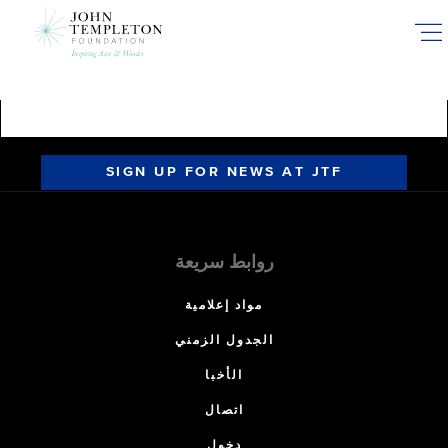
Skip
to
main
content
SIGN UP FOR NEWS AT JTF
روابط سريعة
مواد إعلامية
الجدول الزمني
الأخبا
اتصال
دخول