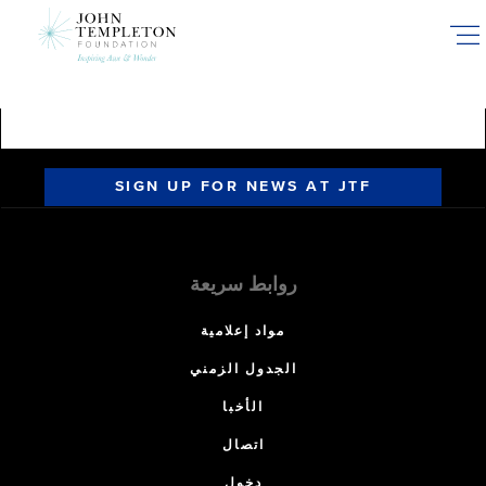
Skip
to
main
content
SIGN UP FOR NEWS AT JTF
روابط سريعة
مواد إعلامية
الجدول الزمني
الأخبا
اتصال
دخول