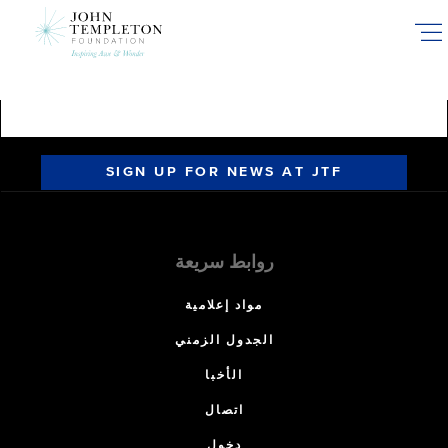
Skip
to
main
content
SIGN UP FOR NEWS AT JTF
روابط سريعة
مواد إعلامية
الجدول الزمني
الأخبا
اتصال
دخول