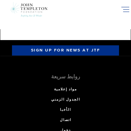
Skip
to
main
content
SIGN UP FOR NEWS AT JTF
روابط سريعة
مواد إعلامية
الجدول الزمني
الأخبا
اتصال
دخول