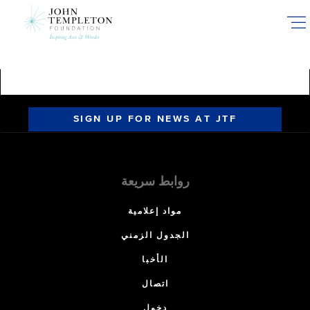
Skip
to
main
content
SIGN UP FOR NEWS AT JTF
روابط سريعة
مواد إعلامية
الجدول الزمني
الأخبا
اتصال
دخول