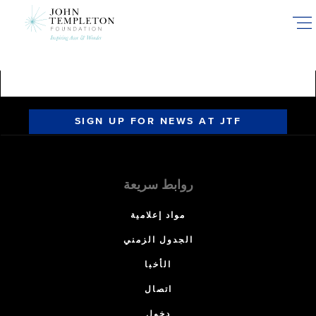
Skip
to
main
content
SIGN UP FOR NEWS AT JTF
روابط سريعة
مواد إعلامية
الجدول الزمني
الأخبا
اتصال
دخول