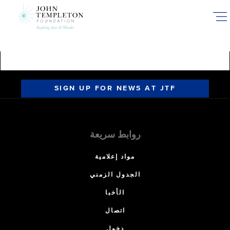
Skip
to
main
content
SIGN UP FOR NEWS AT JTF
روابط سريعة
مواد إعلامية
الجدول الزمني
الأخبا
اتصال
دخول