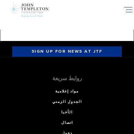
Skip
to
main
content
SIGN UP FOR NEWS AT JTF
روابط سريعة
مواد إعلامية
الجدول الزمني
الأخبا
اتصال
دخول