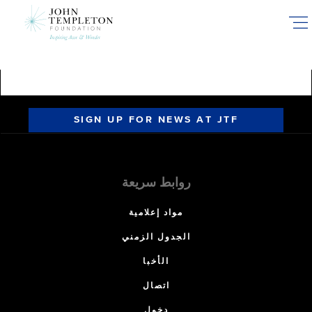
Skip
to
main
content
SIGN UP FOR NEWS AT JTF
روابط سريعة
مواد إعلامية
الجدول الزمني
الأخبا
اتصال
دخول