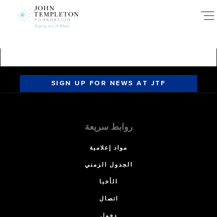
Skip
to
main
content
SIGN UP FOR NEWS AT JTF
روابط سريعة
مواد إعلامية
الجدول الزمني
الأخبا
اتصال
دخول