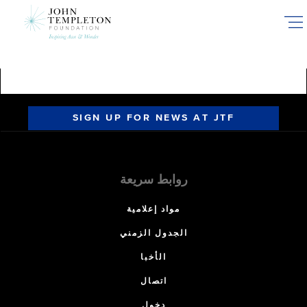
Skip
to
main
content
SIGN UP FOR NEWS AT JTF
روابط سريعة
مواد إعلامية
الجدول الزمني
الأخبا
اتصال
دخول