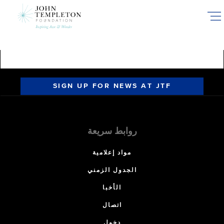
Skip
to
main
content
SIGN UP FOR NEWS AT JTF
روابط سريعة
مواد إعلامية
الجدول الزمني
الأخبا
اتصال
دخول