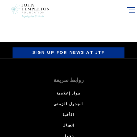
Skip
to
main
content
SIGN UP FOR NEWS AT JTF
روابط سريعة
مواد إعلامية
الجدول الزمني
الأخبا
اتصال
دخول