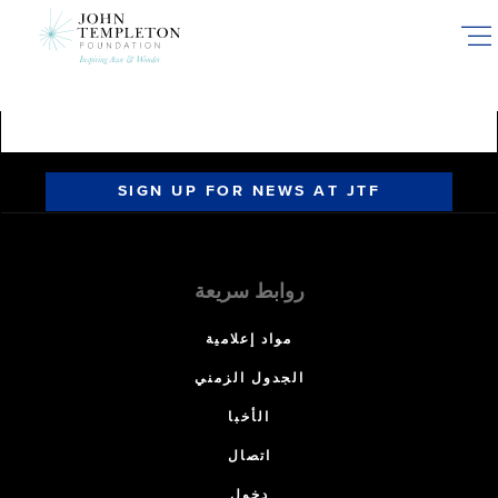
Skip
to
main
content
SIGN UP FOR NEWS AT JTF
روابط سريعة
مواد إعلامية
الجدول الزمني
الأخبا
اتصال
دخول