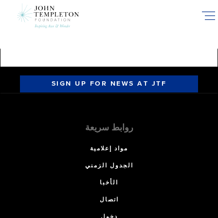
Skip
to
main
content
SIGN UP FOR NEWS AT JTF
روابط سريعة
مواد إعلامية
الجدول الزمني
الأخبا
اتصال
دخول