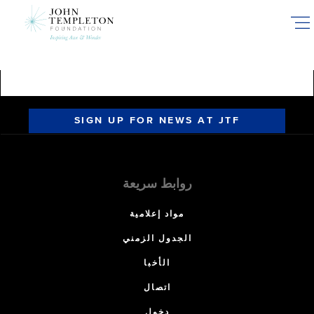
Skip
to
main
content
SIGN UP FOR NEWS AT JTF
روابط سريعة
مواد إعلامية
الجدول الزمني
الأخبا
اتصال
دخول