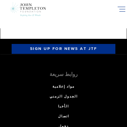
Skip
to
main
content
SIGN UP FOR NEWS AT JTF
روابط سريعة
مواد إعلامية
الجدول الزمني
الأخبا
اتصال
دخول