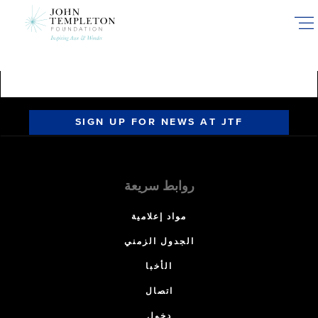
Skip
to
main
content
SIGN UP FOR NEWS AT JTF
روابط سريعة
مواد إعلامية
الجدول الزمني
الأخبا
اتصال
دخول