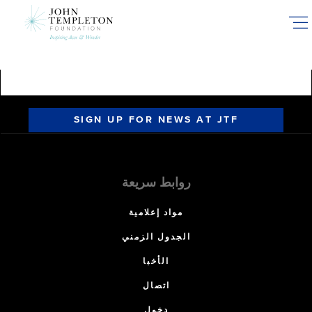
Skip
to
main
content
SIGN UP FOR NEWS AT JTF
روابط سريعة
مواد إعلامية
الجدول الزمني
الأخبا
اتصال
دخول