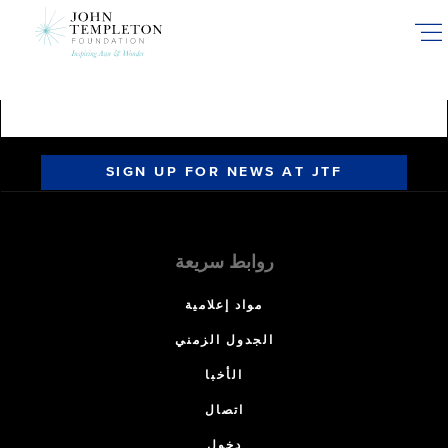
Skip
to
main
content
SIGN UP FOR NEWS AT JTF
روابط سريعة
مواد إعلامية
الجدول الزمني
الأخبا
اتصال
دخول