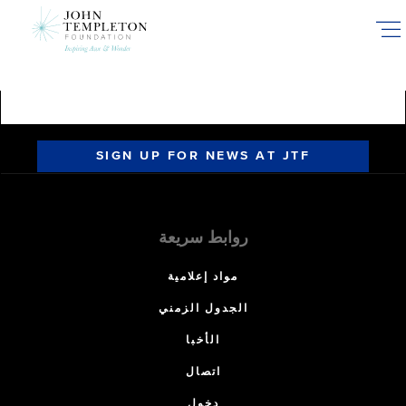
Skip
to
main
content
SIGN UP FOR NEWS AT JTF
روابط سريعة
مواد إعلامية
الجدول الزمني
الأخبا
اتصال
دخول