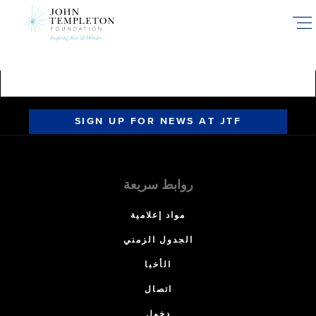
Skip
to
main
content
SIGN UP FOR NEWS AT JTF
روابط سريعة
مواد إعلامية
الجدول الزمني
الأخبا
اتصال
دخول