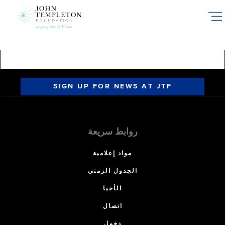
Skip
to
main
content
SIGN UP FOR NEWS AT JTF
روابط سريعة
مواد إعلامية
الجدول الزمني
الأخبا
اتصال
دخول