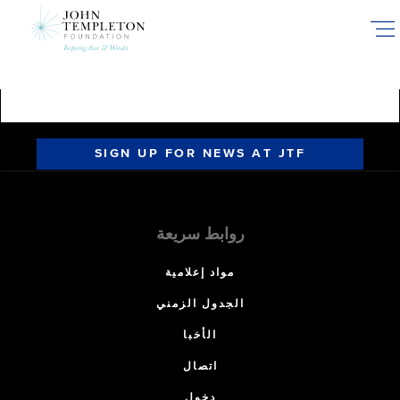
Skip
to
main
content
SIGN UP FOR NEWS AT JTF
روابط سريعة
مواد إعلامية
الجدول الزمني
الأخبا
اتصال
دخول