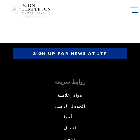
Skip
to
main
content
SIGN UP FOR NEWS AT JTF
روابط سريعة
مواد إعلامية
الجدول الزمني
الأخبا
اتصال
دخول