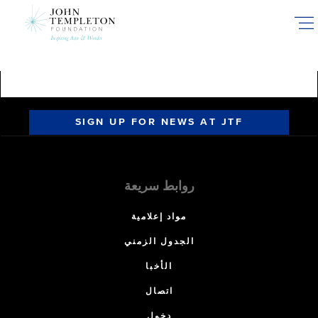
Skip
to
main
content
SIGN UP FOR NEWS AT JTF
روابط سريعة
مواد إعلامية
الجدول الزمني
الأخبا
اتصال
دخول