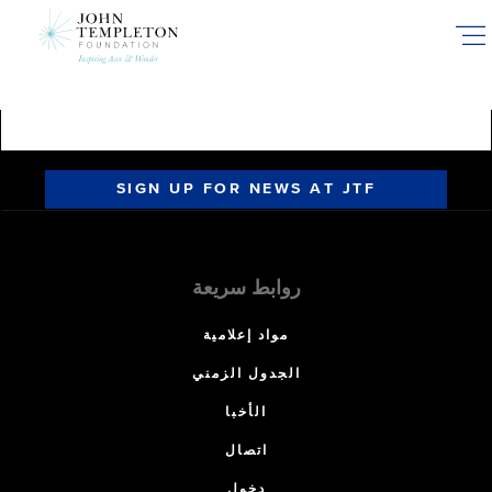
Skip
to
main
content
SIGN UP FOR NEWS AT JTF
روابط سريعة
مواد إعلامية
الجدول الزمني
الأخبا
اتصال
دخول