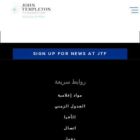
Skip
to
main
content
SIGN UP FOR NEWS AT JTF
روابط سريعة
مواد إعلامية
الجدول الزمني
الأخبا
اتصال
دخول