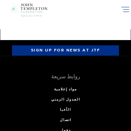
Skip
to
main
content
SIGN UP FOR NEWS AT JTF
روابط سريعة
مواد إعلامية
الجدول الزمني
الأخبا
اتصال
دخول