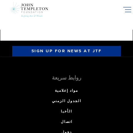
Skip
to
main
content
SIGN UP FOR NEWS AT JTF
روابط سريعة
مواد إعلامية
الجدول الزمني
الأخبا
اتصال
دخول