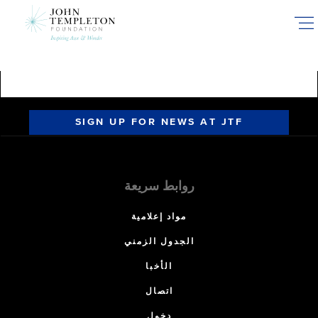
Skip
to
main
content
SIGN UP FOR NEWS AT JTF
روابط سريعة
مواد إعلامية
الجدول الزمني
الأخبا
اتصال
دخول