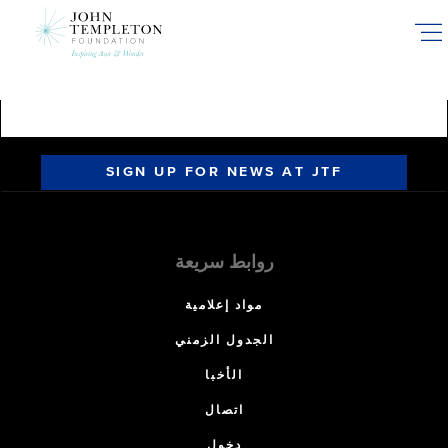
Skip
to
main
content
SIGN UP FOR NEWS AT JTF
روابط سريعة
مواد إعلامية
الجدول الزمني
الأخبا
اتصال
دخول