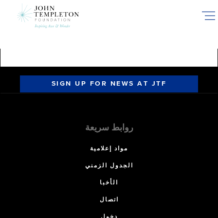
Skip
to
main
content
SIGN UP FOR NEWS AT JTF
روابط سريعة
مواد إعلامية
الجدول الزمني
الأخبا
اتصال
دخول