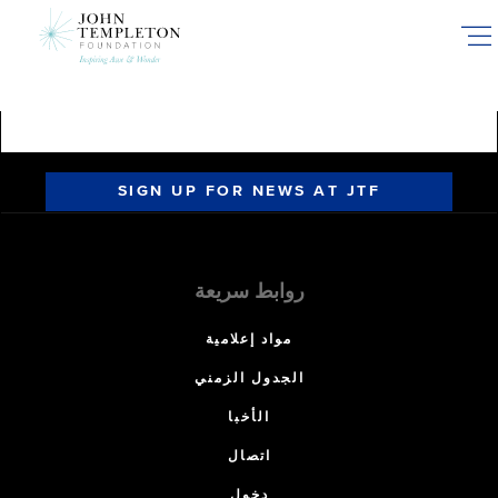
Skip
to
main
content
SIGN UP FOR NEWS AT JTF
روابط سريعة
مواد إعلامية
الجدول الزمني
الأخبا
اتصال
دخول