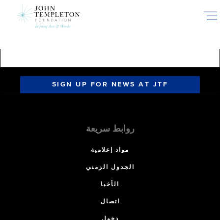
Skip
to
main
content
SIGN UP FOR NEWS AT JTF
روابط سريعة
مواد إعلامية
الجدول الزمني
الأخبا
اتصال
دخول