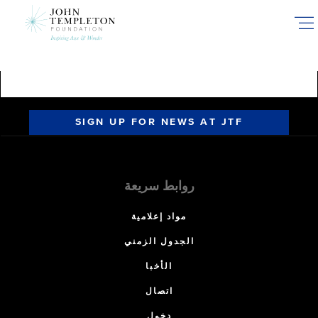
Skip
to
main
content
SIGN UP FOR NEWS AT JTF
روابط سريعة
مواد إعلامية
الجدول الزمني
الأخبا
اتصال
دخول