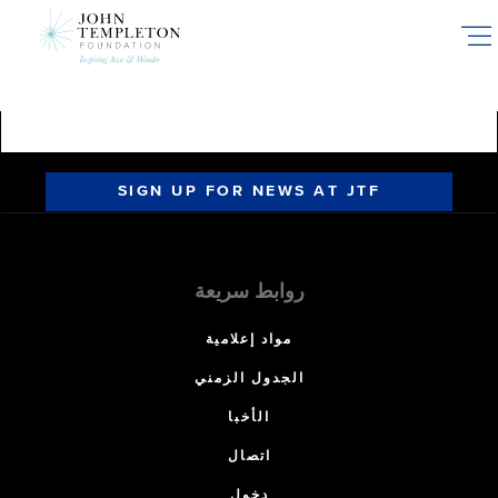
Skip
to
main
content
SIGN UP FOR NEWS AT JTF
روابط سريعة
مواد إعلامية
الجدول الزمني
الأخبا
اتصال
دخول