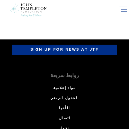
Skip
to
main
content
SIGN UP FOR NEWS AT JTF
روابط سريعة
مواد إعلامية
الجدول الزمني
الأخبا
اتصال
دخول