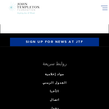
Skip
to
main
content
SIGN UP FOR NEWS AT JTF
روابط سريعة
مواد إعلامية
الجدول الزمني
الأخبا
اتصال
دخول