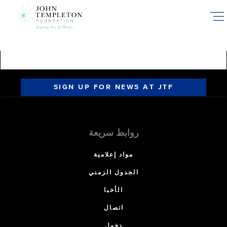
Skip
to
main
content
SIGN UP FOR NEWS AT JTF
روابط سريعة
مواد إعلامية
الجدول الزمني
الأخبا
اتصال
دخول