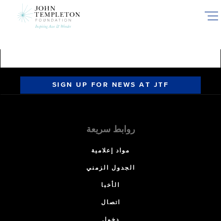
Skip
to
main
content
SIGN UP FOR NEWS AT JTF
روابط سريعة
مواد إعلامية
الجدول الزمني
الأخبا
اتصال
دخول