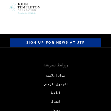
Skip
to
main
content
SIGN UP FOR NEWS AT JTF
روابط سريعة
مواد إعلامية
الجدول الزمني
الأخبا
اتصال
دخول