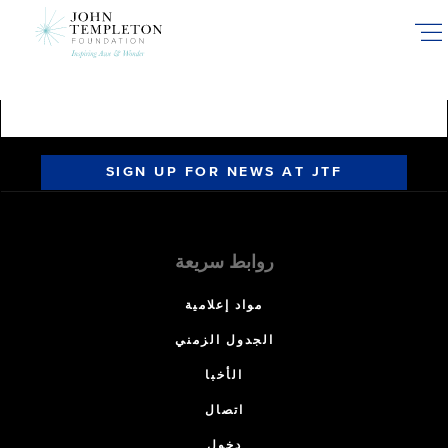
Skip
to
main
content
SIGN UP FOR NEWS AT JTF
روابط سريعة
مواد إعلامية
الجدول الزمني
الأخبا
اتصال
دخول