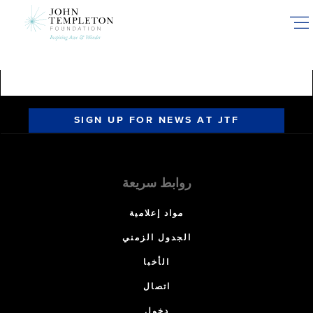
Skip
to
main
content
SIGN UP FOR NEWS AT JTF
روابط سريعة
مواد إعلامية
الجدول الزمني
الأخبا
اتصال
دخول