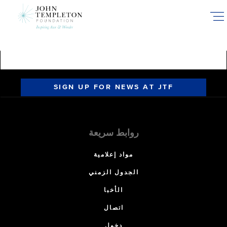
Skip
to
main
content
SIGN UP FOR NEWS AT JTF
روابط سريعة
مواد إعلامية
الجدول الزمني
الأخبا
اتصال
دخول