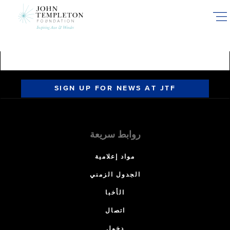
Skip
to
main
content
SIGN UP FOR NEWS AT JTF
روابط سريعة
مواد إعلامية
الجدول الزمني
الأخبا
اتصال
دخول