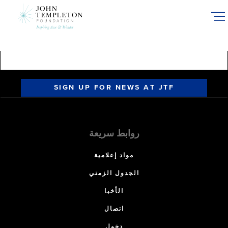
Skip
to
main
content
SIGN UP FOR NEWS AT JTF
روابط سريعة
مواد إعلامية
الجدول الزمني
الأخبا
اتصال
دخول