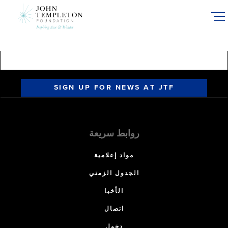
Skip
to
main
content
SIGN UP FOR NEWS AT JTF
روابط سريعة
مواد إعلامية
الجدول الزمني
الأخبا
اتصال
دخول